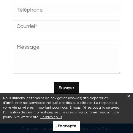
Nous utilisons les témoins de navigation (cookies) afin d'opérer et
d’améliorer nos services ainsi qu'à des fins publicitaires. Le respect de
votre vie privée est important pour nous. Si vous n'êtes pas à l'aise avec
l'utilisation de ces informations, veuillez revoir vos paramètres avant de
poursuivre votre visite.
En savoir plus
J'accepte
Financial horizons © 2018 | Site Web :
L'effet Futé