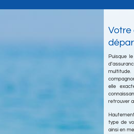
Votre
départ
Puisque le
d’assuran
multitude
compagnon
elle exac
connaissa
retrouver a
Hautement 
type de vo
ainsi en me