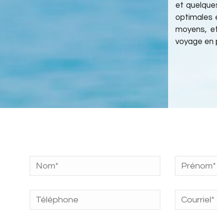
et quelques
optimales 
moyens, et
voyage en p