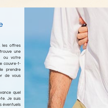
e
 les offres
trouve une
t ou votre
 couvre-t-
de prendre
er de vous
avance quel
te. Je suis
es éventuels