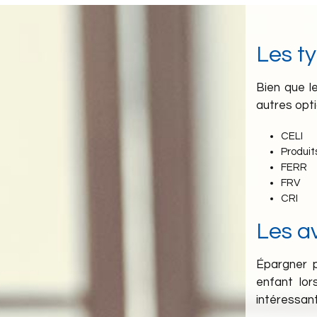
Les t
Bien que l
autres opt
CELI
Produit
FERR
FRV
CRI
Les a
Épargner p
enfant lor
intéressant